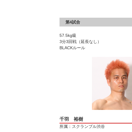
第4試合
57.5kg級
3分3回戦（延長なし）
BLACKルール
千羽 裕樹
所属：スクランブル渋谷