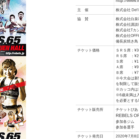
http://www.
主 催
株式会社 Def F
協 賛
株式会社白泉
株式会社講談
株式会社Tカ
株式会社OFFIC
備長炭焼き鳥
チケット価格
ＳＲＳ席：¥30,
ＲＳ席 ：¥20,
Ｓ席 ：¥15,
Ａ席 ：¥9,0
Ｂ席 ：¥7,0
※今大会は新
を制限して販
※カッコ内は
※6歳未満は
を必要とする
チケット販売所
チケットぴあ
REBELS OF
参加各ジム
参加各選手
チケット発売日
2020年7月8日