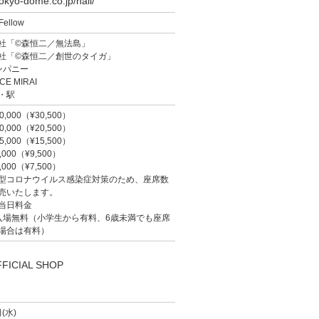
tokyo-dome.co.jp/hall/
ellow
社「©森恒二／無法島」
社「©森恒二／創世のタイガ」
ンパニー
E MIRAI
・駅
000（¥30,500）
000（¥20,500）
000（¥15,500）
00（¥9,500）
00（¥7,500）
型コロナウイルス感染症対策のため、座席数
売いたします。
当日料金
入場無料（小学生から有料、6歳未満でも座席
場合は有料）
FICIAL SHOP
(水)