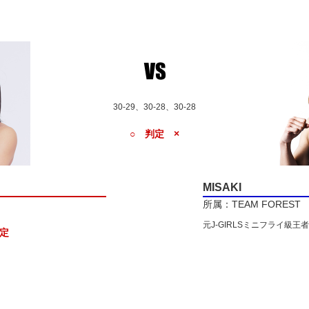
30-29、30-28、30-28
○ 判定 ×
MISAKI
所属：TEAM FOREST
元J-GIRLSミニフライ級王者
認定