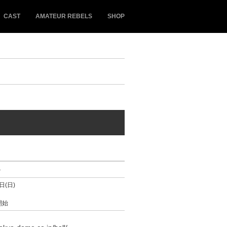
CAST
AMATEUR REBELS
SHOP
5
日(日)
開始